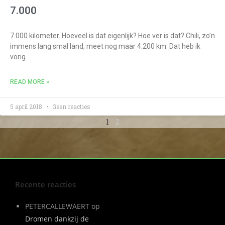
7.000
7.000 kilometer. Hoeveel is dat eigenlijk? Hoe ver is dat? Chili, zo’n
immens lang smal land, meet nog maar 4.200 km. Dat heb ik
vorig
READ MORE »
5 april 2018
Geen reacties
1
2
Recente reacties
PETERCALLEWAERT
op
Dromen dankzij de