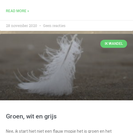
READ MORE »
28 november 2020
Geen reacties
IK WANDEL
Groen, wit en grijs
Nee, ik start hiet niet een flauw mopje het is groen en het